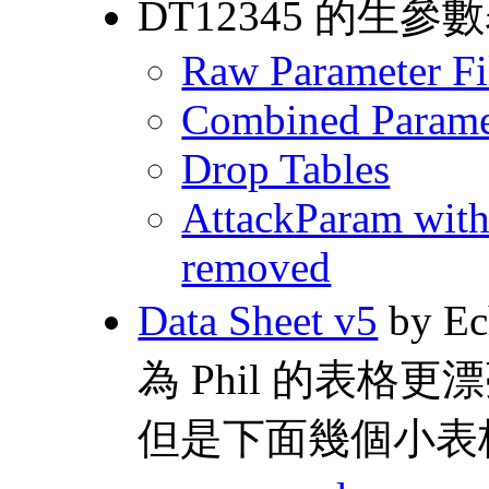
DT12345 的生參
Raw Parameter Fi
Combined Paramet
Drop Tables
AttackParam with 
removed
Data Sheet v5
by E
為 Phil 的表
但是下面幾個小表