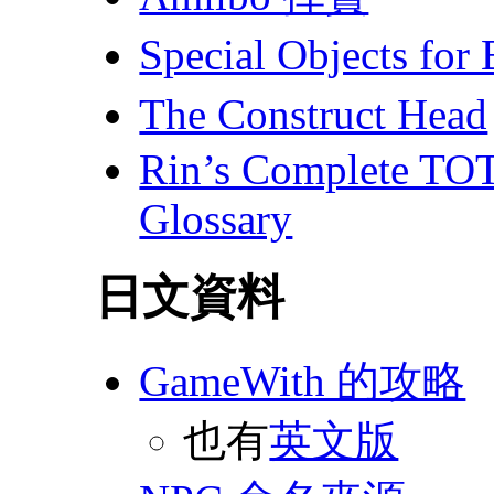
Special Objects for 
The Construct Head
Rin’s Complete TO
Glossary
日文資料
GameWith 的攻略
也有
英文版